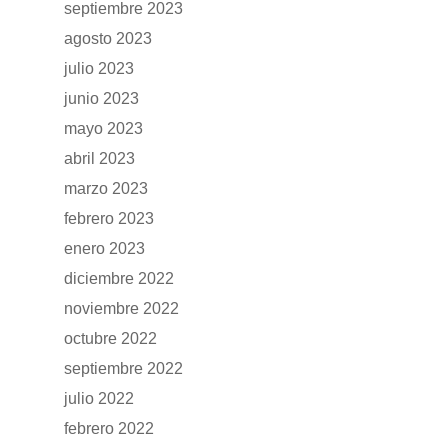
septiembre 2023
GAMA
agosto 2023
julio 2023
DFSK 500
SOBRE DFSK
junio 2023
DFSK E5
mayo 2023
CONCESION
abril 2023
DFSK 600
marzo 2023
RENTING
febrero 2023
enero 2023
POSTVENTA
diciembre 2022
noviembre 2022
Garantías
BLOG
octubre 2022
Mantenimiento
septiembre 2022
CONTACTO
Manuales y catálogos
julio 2022
febrero 2022
Accesorios