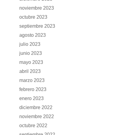
noviembre 2023
octubre 2023
GAMA
septiembre 2023
agosto 2023
DFSK 500
SOBRE DFSK
julio 2023
DFSK E5
junio 2023
CONCESION
DFSK 600
mayo 2023
abril 2023
RENTING
marzo 2023
febrero 2023
POSTVENTA
enero 2023
diciembre 2022
Garantías
BLOG
noviembre 2022
Mantenimiento
octubre 2022
CONTACTO
Manuales y catálogos
septiembre 2022