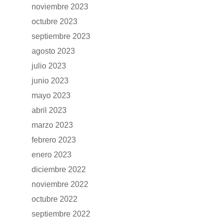
noviembre 2023
octubre 2023
GAMA
septiembre 2023
agosto 2023
DFSK 500
SOBRE DFSK
julio 2023
junio 2023
DFSK E5
CONCESION
mayo 2023
DFSK 600
abril 2023
RENTING
marzo 2023
febrero 2023
POSTVENTA
enero 2023
diciembre 2022
Garantías
BLOG
noviembre 2022
Mantenimiento
octubre 2022
CONTACTO
septiembre 2022
Manuales y catálogos