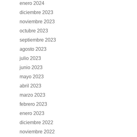
enero 2024
diciembre 2023
noviembre 2023
GAMA
octubre 2023
septiembre 2023
DFSK 500
SOBRE DFSK
agosto 2023
DFSK E5
julio 2023
CONCESION
junio 2023
DFSK 600
mayo 2023
RENTING
abril 2023
marzo 2023
POSTVENTA
febrero 2023
enero 2023
Garantías
BLOG
diciembre 2022
Mantenimiento
noviembre 2022