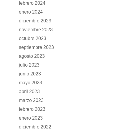
CONCESION
febrero 2024
DFSK 600
enero 2024
RENTING
diciembre 2023
noviembre 2023
POSTVENTA
octubre 2023
septiembre 2023
Garantías
BLOG
agosto 2023
Mantenimiento
julio 2023
CONTACTO
Manuales y catálogos
junio 2023
mayo 2023
Accesorios
abril 2023
marzo 2023
febrero 2023
enero 2023
diciembre 2022