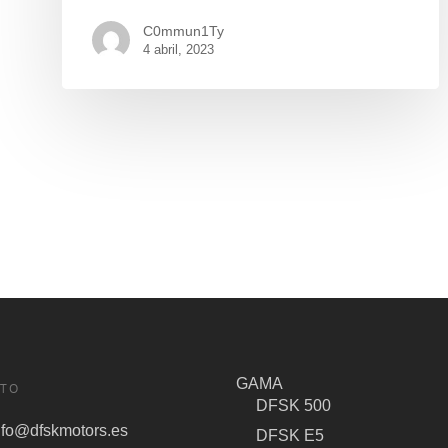
C0mmun1Ty
4 abril, 2023
GAMA
TO
DFSK 500
nfo@dfskmotors.es
DFSK E5