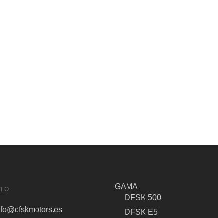
GAMA
TO
DFSK 500
nfo@dfskmotors.es
DFSK E5