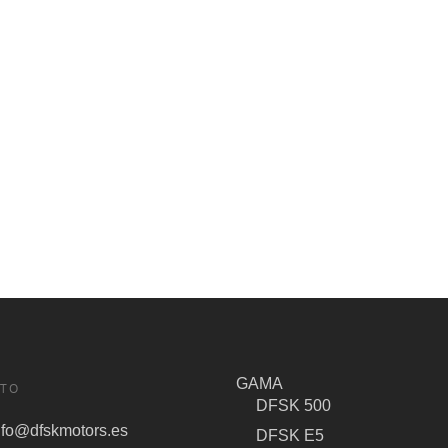
GAMA
TO
DFSK 500
nfo@dfskmotors.es
DFSK E5