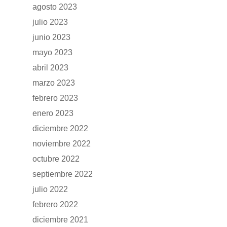
agosto 2023
GAMA
julio 2023
junio 2023
DFSK 500
SOBRE DFSK
mayo 2023
DFSK E5
abril 2023
CONCESION
DFSK 600
marzo 2023
febrero 2023
RENTING
enero 2023
POSTVENTA
diciembre 2022
noviembre 2022
Garantías
BLOG
octubre 2022
septiembre 2022
Mantenimiento
CONTACTO
julio 2022
Manuales y catálogos
febrero 2022
Accesorios
diciembre 2021