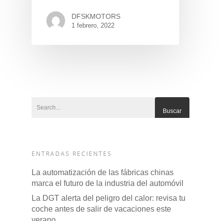
DFSKMOTORS
1 febrero, 2022
GAMA
DFSK 500
SOBRE DFSK
ENTRADAS RECIENTES
DFSK E5
CONCESION
La automatización de las fábricas chinas
DFSK 600
marca el futuro de la industria del automóvil
RENTING
La DGT alerta del peligro del calor: revisa tu
coche antes de salir de vacaciones este
verano