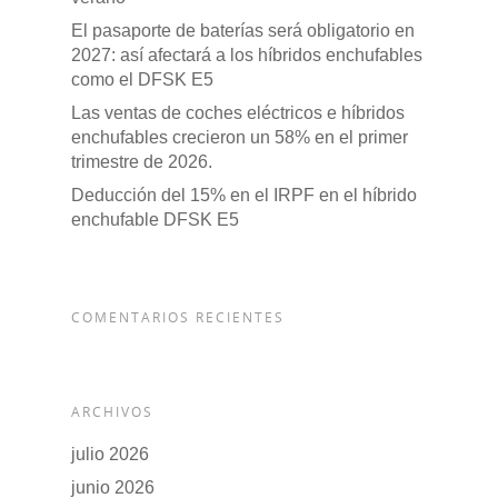
POSTVENTA
El pasaporte de baterías será obligatorio en
2027: así afectará a los híbridos enchufables
Garantías
BLOG
como el DFSK E5
Mantenimiento
Las ventas de coches eléctricos e híbridos
CONTACTO
enchufables crecieron un 58% en el primer
Manuales y catálogos
trimestre de 2026.
Deducción del 15% en el IRPF en el híbrido
Accesorios
enchufable DFSK E5
COMENTARIOS RECIENTES
ARCHIVOS
julio 2026
junio 2026