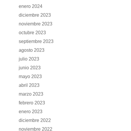
CONCESION
DFSK 600
enero 2024
RENTING
diciembre 2023
noviembre 2023
POSTVENTA
octubre 2023
septiembre 2023
Garantías
BLOG
agosto 2023
Mantenimiento
julio 2023
CONTACTO
junio 2023
Manuales y catálogos
mayo 2023
Accesorios
abril 2023
marzo 2023
febrero 2023
enero 2023
diciembre 2022
noviembre 2022