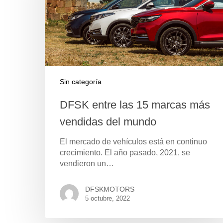
Sin categoría
DFSK entre las 15 marcas más
vendidas del mundo
El mercado de vehículos está en continuo
crecimiento. El año pasado, 2021, se
Pulse Enter para buscar o ESC para cerrar
vendieron un…
DFSKMOTORS
5 octubre, 2022