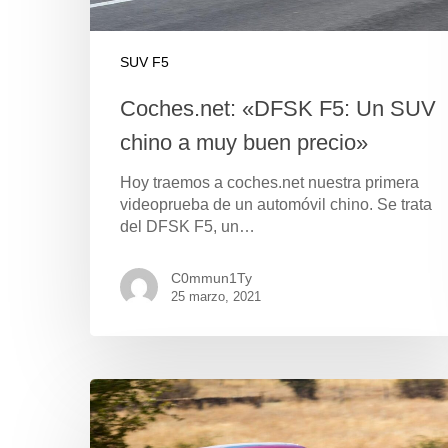
SUV F5
Coches.net: «DFSK F5: Un SUV
chino a muy buen precio»
Hoy traemos a coches.net nuestra primera
videoprueba de un automóvil chino. Se trata
del DFSK F5, un…
C0mmun1Ty
25 marzo, 2021
Pulse Enter para buscar o ESC para cerrar