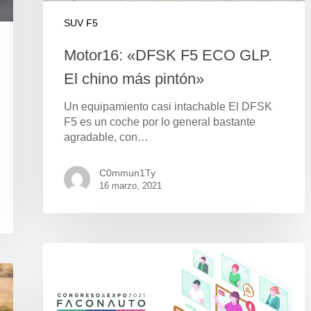
SUV F5
Motor16: «DFSK F5 ECO GLP.
El chino más pintón»
Un equipamiento casi intachable El DFSK
F5 es un coche por lo general bastante
agradable, con…
C0mmun1Ty
16 marzo, 2021